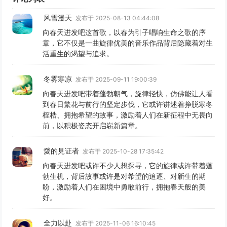
风雪漫天
发布于 2025-08-13 04:44:08
向春天进发吧这首歌，以春为引子唱响生命之歌的序
章，它不仅是一曲旋律优美的音乐作品背后隐藏着对生
活重生的渴望与追求。
冬雾寒凉
发布于 2025-09-11 19:00:39
向春天进发吧带着蓬勃朝气，旋律轻快，仿佛能让人看
到春日繁花与前行的坚定步伐，它或许讲述着挣脱寒冬
桎梏、拥抱希望的故事，激励着人们在新征程中无畏向
前，以积极姿态开启崭新篇章。
愛的見证者
发布于 2025-10-28 17:35:42
向春天进发吧或许不少人想探寻，它的旋律或许带着蓬
勃生机，背后故事或许是对希望的追逐、对新生的期
盼，激励着人们在困境中勇敢前行，拥抱春天般的美
好。
全力以赴
发布于 2025-11-06 16:10:45