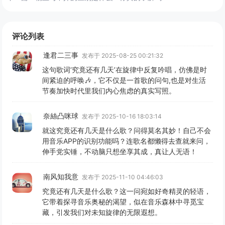
评论列表
逢君二三事
发布于 2025-08-25 00:21:32
这句歌词‘究竟还有几天’在旋律中反复吟唱，仿佛是时
间紧迫的呼唤🎶，它不仅是一首歌的问句,也是对生活
节奏加快时代里我们内心焦虑的真实写照。
奈絲凸咪球
发布于 2025-10-16 18:03:14
就这究竟还有几天是什么歌？问得莫名其妙！自己不会
用音乐APP的识别功能吗？连歌名都懒得去查就来问，
伸手党实锤，不动脑只想坐享其成，真让人无语！
南风知我意
发布于 2025-11-10 04:46:03
究竟还有几天是什么歌？这一问宛如好奇精灵的轻语，
它带着探寻音乐奥秘的渴望，似在音乐森林中寻觅宝
藏，引发我们对未知旋律的无限遐想。