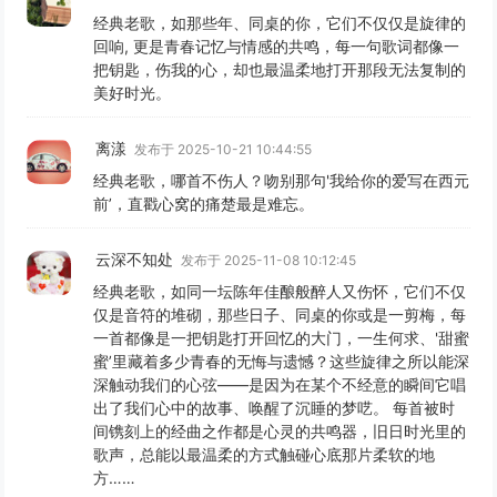
经典老歌，如那些年、同桌的你，它们不仅仅是旋律的
回响, 更是青春记忆与情感的共鸣，每一句歌词都像一
把钥匙，伤我的心，却也最温柔地打开那段无法复制的
美好时光。
离漾
发布于 2025-10-21 10:44:55
经典老歌，哪首不伤人？吻别那句'我给你的爱写在西元
前’，直戳心窝的痛楚最是难忘。
云深不知处
发布于 2025-11-08 10:12:45
经典老歌，如同一坛陈年佳酿般醉人又伤怀，它们不仅
仅是音符的堆砌，那些日子、同桌的你或是一剪梅，每
一首都像是一把钥匙打开回忆的大门，一生何求、'甜蜜
蜜’里藏着多少青春的无悔与遗憾？这些旋律之所以能深
深触动我们的心弦——是因为在某个不经意的瞬间它唱
出了我们心中的故事、唤醒了沉睡的梦呓。 每首被时
间镌刻上的经曲之作都是心灵的共鸣器，旧日时光里的
歌声，总能以最温柔的方式触碰心底那片柔软的地
方……