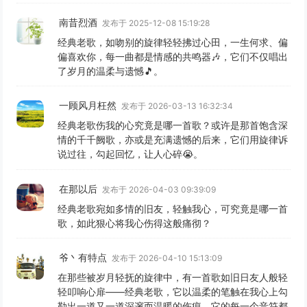
南昔烈酒
发布于 2025-12-08 15:19:28
经典老歌，如吻别的旋律轻轻拂过心田，一生何求、偏
偏喜欢你，每一曲都是情感的共鸣器🎶，它们不仅唱出
了岁月的温柔与遗憾🎵。
一顾风月枉然
发布于 2026-03-13 16:32:34
经典老歌伤我的心究竟是哪一首歌？或许是那首饱含深
情的千千阙歌，亦或是充满遗憾的后来，它们用旋律诉
说过往，勾起回忆，让人心碎😭。
在那以后
发布于 2026-04-03 09:39:09
经典老歌宛如多情的旧友，轻触我心，可究竟是哪一首
歌，如此狠心将我心伤得这般痛彻？
爷丶有特点
发布于 2026-04-10 15:13:09
在那些被岁月轻抚的旋律中，有一首歌如旧日友人般轻
轻叩响心扉——经典老歌，它以温柔的笔触在我心上勾
勒出一道又一道深邃而温暖的伤痕，它的每一个音符都