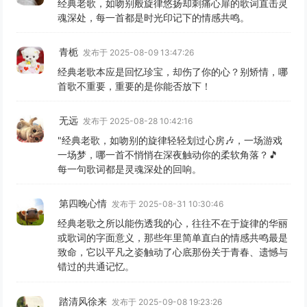
经典老歌，如吻别般旋律悠扬却刺痛心扉的歌词直击灵
魂深处，每一首都是时光印记下的情感共鸣。
青栀
发布于 2025-08-09 13:47:26
经典老歌本应是回忆珍宝，却伤了你的心？别矫情，哪
首歌不重要，重要的是你能否放下！
无远
发布于 2025-08-28 10:42:16
"经典老歌，如吻别的旋律轻轻划过心房🎶，一场游戏
一场梦，哪一首不悄悄在深夜触动你的柔软角落？🎵
每一句歌词都是灵魂深处的回响。
第四晚心情
发布于 2025-08-31 10:30:46
经典老歌之所以能伤透我的心，往往不在于旋律的华丽
或歌词的字面意义，那些年里简单直白的情感共鸣最是
致命，它以平凡之姿触动了心底那份关于青春、遗憾与
错过的共通记忆。
踏清风徐来
发布于 2025-09-08 19:23:26