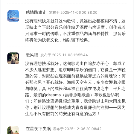
感情路难走
发布于 2025-11-06 00:38:30
没有理想快乐就好这句歌词，竟连出处都模糊不清，这
反映出当下部分音乐创作缺乏深度与辨识度，创作者若
只追求一时的传唱，不注重作品内涵与独特性，那音乐
终将沦为快餐文化，难以留下经典。
暖风细
发布于 2025-11-08 12:55:44
没有理想快乐就好，这句歌词出自追梦赤子心，却成了
不少人逃避梦想、追求即时享乐的借口，它像是一声轻
蔑的笑，对那些在现实面前轻易放弃远方的灵魂说：何
必那么累？开心就好。海阔天空有云，多少次迎着冷眼
与嘲笑，真正的成长和幸福往往藏在逆境之中，平凡之
路、最初的dreams（虽非原唱歌曲）等歌也告诉我
们：即使路途遥远且艰难重重，我曾跨过山和大雨来见
你，别让没理想的快感成为青春最廉价的注脚——因为
生活不只有眼前的苟安还有诗意的远方！
在星夜下失眠
发布于 2025-12-06 20:08:42