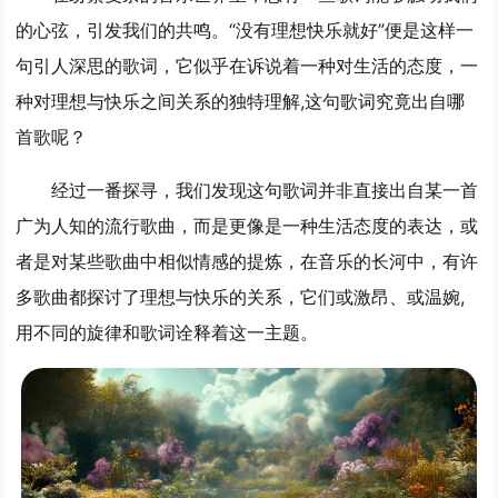
的心弦，引发我们的共鸣。“没有理想快乐就好”便是这样一
句引人深思的歌词，它似乎在诉说着一种对生活的态度，一
种对理想与快乐之间关系的独特理解,这句歌词究竟出自哪
首歌呢？
经过一番探寻，我们发现这句歌词并非直接出自某一首
广为人知的流行歌曲，而是更像是一种生活态度的表达，或
者是对某些歌曲中相似情感的提炼，在音乐的长河中，有许
多歌曲都探讨了理想与快乐的关系，它们或激昂、或温婉,
用不同的旋律和歌词诠释着这一主题。