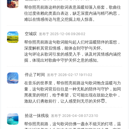
帮你照亮前路这样的歌词表意虽暖却落入俗套，歌曲往
往过度依赖此类直白表达，缺乏深度内涵与精巧构思，
难以在情感传达与意义挖掘上给人惊喜。
空城叹
发布于 2025-12-06 09:26:02
帮你照亮前路这句歌词能勾起人们对温暖陪伴的遐想，
深度解析其背后情感，能体会到守护与关怀。
这句评论从歌词引发的感受入手，谈及对其情感内涵挖
掘，体现出对歌曲中守护关怀之意的感知。
停止了时间
发布于 2026-02-17 19:11:02
在音乐的世界里，帮你照亮前路这句歌词饱含温暖与力
量，这句歌词背后往往是一种无私的陪伴与守护，如同
黑夜里的明灯，给予希望，它可能出现在鼓励之歌中，
激励人们勇敢前行，让人感受到无尽的关怀😇。
拾这一抹残妆
发布于 2026-04-08 07:23:10
帮你照亮前路，这句歌词仿佛一盏永不熄灭的灯塔，温