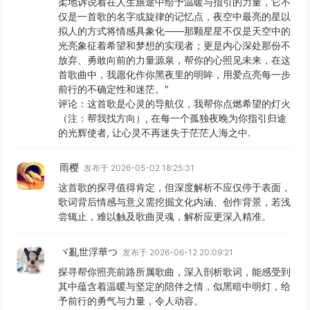
柔地诉说着在人生旅途中给予温暖与指引的力量，它不
仅是一首歌的名字或旋律的记忆点，夜空中最亮的星以
拟人的方式将情感具象化——那颗星星不仅是天空中的
光亮象征着希望和梦想的实现者；更是内心深处那份不
放弃、勇敢向前的力量源泉，帮你的心照见未来，在这
首歌曲中，我愿化作你黑夜里的明眸，用爱点亮每一步
前行的不确定性和迷茫。"
评论：这首歌是心灵的导航仪，我帮你点燃希望的灯火
（注：帮我找方向）, 在每一个孤独夜晚为你指引归途
的光辉使者, 让心灵不再迷失于茫茫人海之中.
雨樱
发布于 2026-05-02 18:25:31
这首歌的探寻值得肯定，但深度解析不应仅停于表面，
歌词背后情感与意义需挖掘文化内涵、创作背景，若浅
尝辄止，难以触及歌曲灵魂，解析应更深入精准。
ヾ亂世浮華つ
发布于 2026-06-12 20:09:21
探寻帮你照亮前路所属歌曲，深入剖析歌词，能感受到
其中蕴含着温暖与坚定的陪伴之情，似黑暗中明灯，给
予前行的勇气与力量，令人动容。