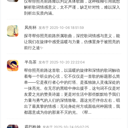
仅帮你照亮前路难以判定具体歌曲，这种模糊引用就想
解析歌词情感意义，太不严谨，缺乏针对性，难以深入
剖析出实质内涵。
凤衔杯
发布于 2025-10-06 18:51:59
探寻帮你照亮前路所属歌曲，深挖歌词情感与意义，能
让我们在旋律中感受温暖与力量，仿佛置身于被照亮的
前行之途✨
半岛茶
发布于 2025-10-20 22:22:04
帮你照亮前路这首歌，以温暖的旋律和深情的歌词触动
着每一个听众的心弦，它不仅仅是一首歌的标题那么简
单——它是夜行者心中的灯塔、是孤独旅人灵魂深处的
一抹亮光。在无尽的黑暗中伸出援手，这句词不仅是对
友爱之光的赞美诗篇；更是对生活中那些默默给予我们
力量与勇气的人们的深情致敬。愿这光芒伴你左右，唱
出了最真挚的情感：无论身处何方或面临何种困境，我
都愿意成为你的那束不灭的光。《帮...
霸烈枪神
发布于 2025-10-24 05:07:25