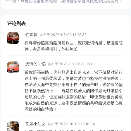
下一篇：
AI色彩渲染模型教程，如何轻松掌握高效色彩渲染技巧？
评论列表
竹青磬
发布于 2025-08-02 18:26:37
探寻帮你照亮前路所属歌曲，深挖歌词情感，是温暖陪
伴，亦是希望指引，韵味悠长
浅薄的回忆
发布于 2025-09-02 21:35:10
帮你照亮前路，这句歌词出自追光者，它不仅是对前行
路上的一句温柔承诺，更是对梦想与坚持的深情呼唤，
在茫茫人海中寻找那束属于自己的光芒时，逐梦般的坚
韧不拔跃然纸上——既是在说爱人的陪伴如同灯塔指引
迷航的心舟；也是自我激励的话语：即使孤独也要勇敢
地成为自己的光源，这不仅是情感的共鸣曲调还是心灵
深处的独白诗篇！
首席小仙女
发布于 2025-10-03 19:10:34