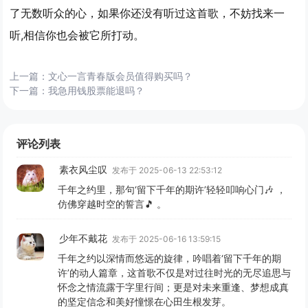
了无数听众的心，如果你还没有听过这首歌，不妨找来一
听,相信你也会被它所打动。
上一篇：
文心一言青春版会员值得购买吗？
下一篇：
我急用钱股票能退吗？
评论列表
素衣风尘叹
发布于 2025-06-13 22:53:12
千年之约里，那句‘留下千年的期许’轻轻叩响心门🎶 ，
仿佛穿越时空的誓言🎵 。
少年不戴花
发布于 2025-06-16 13:59:15
千年之约以深情而悠远的旋律，吟唱着‘留下千年的期
许’的动人篇章，这首歌不仅是对过往时光的无尽追思与
怀念之情流露于字里行间；更是对未来重逢、梦想成真
的坚定信念和美好憧憬在心田生根发芽。