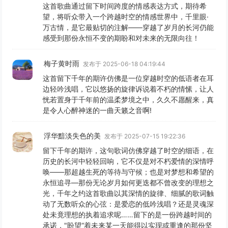
这首歌曲通过留下时间跨度的情感表达方式，期待希
望，将听众带入一个跨越时空的情感世界中，千里眼·
万古情，是它最贴切的注解——穿越了岁月的长河仍能
感受到那份永恒不变的期盼和对未来的无限向往！
梅子黄时雨
发布于 2025-06-18 04:19:44
这首留下千年的期许仿佛是一位穿越时空的低语者在耳
边轻吟浅唱，它以悠扬的旋律诉说着不朽的情愫，让人
恍若置身于千年前的温柔梦境之中，久久不愿醒来，真
是令人心醉神迷的一曲天籁之音啊!
浮华黯淡失色的美
发布于 2025-07-15 19:22:36
留下千年的期许，这句歌词仿佛穿越了时空的细语，在
历史的长河中轻轻回响，它不仅是对不朽爱情的深情呼
唤——那超越生死的等待与守候；也是对梦想和希望的
永恒追寻—那份无论岁月如何更迭都不曾改变的理想之
光，千年之约这首歌曲以其深情的旋律、细腻的歌词触
动了无数听众的心弦：是爱恋的低吟浅唱？还是灵魂深
处未竟理想的执着追求呢……留下的是一份跨越时间的
承诺，"盼望“着未来某一天能得以实现或重逢的那份坚