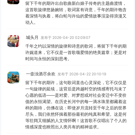
留下千年的期许出自歌曲新白娘子传奇的主题曲渡情，
这首歌旋律悠扬婉转，歌词富有诗意，千年的期许饱含
着深情与执着，将白蛇与许仙的爱情故事渲染得浪漫又
动人。
城头月
发布于 2026-04-20 02:09:07
千年之约以深情的旋律和诗意的歌词，将留下千年的期
许娓道来，它不仅是一首歌颂爱情的绝美篇章；更是对
时间与永恒的深刻思考。
一壶浊酒尽余欢
发布于 2026-04-22 20:10:19
留下千年的期许，这句歌词直击心灵深处，它不仅仅是
一句旋律的延续，这背后是跨越时空的情感寄托与未了
心愿的低语——是对爱、对梦想或对社会变迁中不变价
值的永恒渴望。在历史长河中的每一滴水珠里都藏着这
样的期待，仿佛在说：即使岁月流转至千年之后的世界
尽头，我们依然怀揣着那份最初的纯真和希望。这是何
等壮阔又细腻的人文情怀啊！这首歌不仅唱出了个人的
情感深度也映照出人类共有的精神追求。