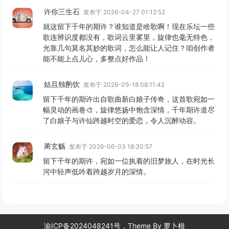
许你三生石
发布于 2026-04-27 01:12:52
就这留下千年的期许？谁知道是啥歌啊！现在乐坛一些
歌连辨识度都没有，歌词云里雾里，旋律也毫无特色，
光靠几句莫名其妙的歌词，怎么能让人记住？咱创作者
能不能上点儿心，多整点好作品！
姑且独酌饮
发布于 2026-05-18 08:11:42
留下千年的期许出自歌曲新白娘子传奇，这首歌宛如一
幅灵动的画卷🎨，旋律悠扬中饱含深情，千年期许道尽
了白娘子与许仙跨越时空的爱恋，令人沉醉动容。
蔺玄觞
发布于 2026-06-03 18:30:57
留下千年的期许，宛如一位执着的旧梦旅人，在时光长
河中轻声低吟着跨越岁月的深情。
渝ICP备2024048241号，Theme By
萝卜根