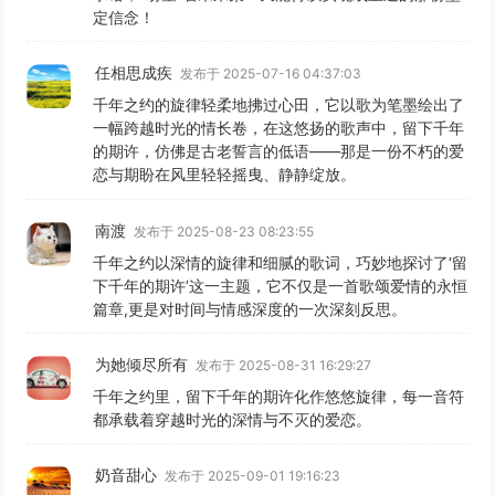
定信念！
任相思成疾
发布于 2025-07-16 04:37:03
千年之约的旋律轻柔地拂过心田，它以歌为笔墨绘出了
一幅跨越时光的情长卷，在这悠扬的歌声中，留下千年
的期许，仿佛是古老誓言的低语——那是一份不朽的爱
恋与期盼在风里轻轻摇曳、静静绽放。
南渡
发布于 2025-08-23 08:23:55
千年之约以深情的旋律和细腻的歌词，巧妙地探讨了‘留
下千年的期许’这一主题，它不仅是一首歌颂爱情的永恒
篇章,更是对时间与情感深度的一次深刻反思。
为她倾尽所有
发布于 2025-08-31 16:29:27
千年之约里，留下千年的期许化作悠悠旋律，每一音符
都承载着穿越时光的深情与不灭的爱恋。
奶音甜心
发布于 2025-09-01 19:16:23