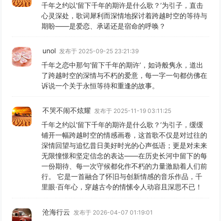
千年之约以'留下千年的期许是什么歌？’为引子，直击
心灵深处，歌词犀利而深情地探讨着跨越时空的等待与
期盼——是爱恋、承诺还是宿命的呼唤？
unol
发布于 2025-09-25 23:21:39
千年之恋中那句‘留下千年的期许’，如诗般隽永，道出
了跨越时空的深情与不朽的爱意，每一字一句都仿佛在
诉说一个关于永恒等待和重逢的故事。
不哭不闹不炫耀
发布于 2025-11-19 03:11:25
千年之约以'留下千年的期许是什么歌？’为引子，缓缓
铺开一幅跨越时空的情感画卷，这首歌不仅是对过往的
深情回望与追忆昔日美好时光的心声低语；更是对未来
无限憧憬和坚定信念的表达——在历史长河中留下的每
一份期待、每一次守候都化作不朽的力量激励着人们前
行。 它是一首融合了怀旧与创新情感的音乐作品，千
里眼·百年心，穿越古今的情愫令人动容且深思不已！
沧海行云
发布于 2026-04-07 01:19:01