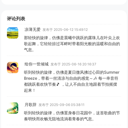
评论列表
凉薄无爱
发布于 2025-06-12 15:49:12
那轻快的旋律，仿佛是晨曦中跳跃的露珠儿在叶尖上欢
歌起舞，它轻轻掠过耳畔时带着阳光般的温暖和自由的
气息。
绘你一世倾城
发布于 2025-06-16 20:16:37
听到轻快的旋律，仿佛是夏日微风拂过心田的Summer
Breeze，带着一丝清凉与自由的感觉～🎶 每一串音符
都跳跃着欢快节奏🎵 ，让人不由自主地跟着节拍摇摆
起来！
月歌辞
发布于 2025-09-06 05:38:11
听到轻快的旋律，仿佛置身春日花园中，这首歌曲的节
奏明快而欢畅无阻地流淌着青春的气息。