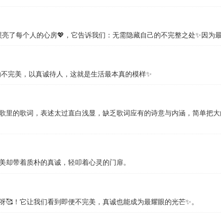
照亮了每个人的心房💖，它告诉我们：无需隐藏自己的不完整之处✨因为
纳不完美，以真诚待人，这就是生活最本真的模样✨
歌里的歌词，表述太过直白浅显，缺乏歌词应有的诗意与内涵，简单把大
美却带着质朴的真诚，轻叩着心灵的门扉。
呀🥰！它让我们看到即便不完美，真诚也能成为最耀眼的光芒✨。