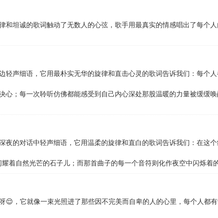
律和坦诚的歌词触动了无数人的心弦，歌手用最真实的情感唱出了每个人
边轻声细语，它用最朴实无华的旋律和直击心灵的歌词告诉我们：每个人
决心；每一次聆听仿佛都能感受到自己内心深处那股温暖的力量被缓缓唤
深夜的对话中轻声细语，它用温柔的旋律和直白的歌词告诉我们：在这个
却闪耀着自然光芒的石子儿；而那首曲子的每一个音符则化作夜空中闪烁着
呀😌，它就像一束光照进了那些因不完美而自卑的人的心里，每个人都