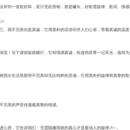
法评判一首歌好坏，若只凭此营销，那是噱头，好歌需旋律、歌词、情感
:06
己。我不完美但是真诚，它用质朴的话语叩开人们心扉，带着真诚的温度
清流！当下虚假套路横行，它却强调真诚，给虚伪世界一记耳光，值得为
映照出生活里那些不完美却无比纯粹的灵魂，它用质朴的旋律和真挚的歌
不完美的声音传递最真挚的情感。
进心房，它告诉我们：无需隐藏瑕疵的真心才是最动人的旋律🎶✨。