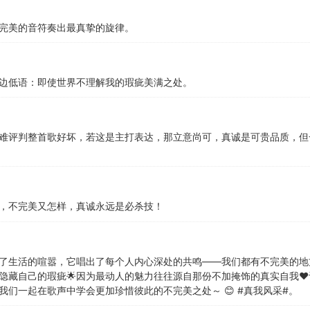
完美的音符奏出最真挚的旋律。
边低语：即使世界不理解我的瑕疵美满之处。
难评判整首歌好坏，若这是主打表达，那立意尚可，真诚是可贵品质，但
，不完美又怎样，真诚永远是必杀技！
了生活的喧嚣，它唱出了每个人内心深处的共鸣——我们都有不完美的地
隐藏自己的瑕疵🌟因为最动人的魅力往往源自那份不加掩饰的真实自我❤
我们一起在歌声中学会更加珍惜彼此的不完美之处～ 😊 #真我风采#。