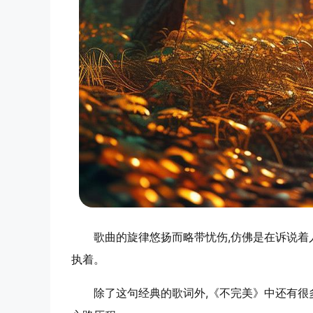
歌曲的旋律悠扬而略带忧伤,仿佛是在诉说
执着。
除了这句经典的歌词外,《不完美》中还有