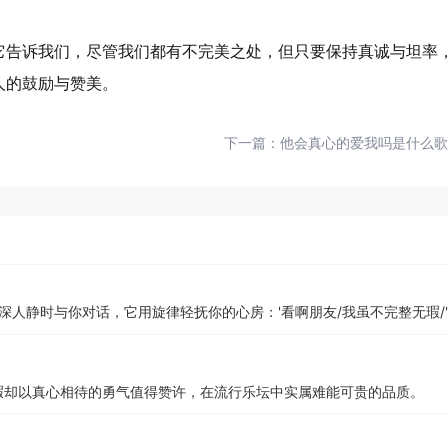
它告诉我们，尽管我们都有不完美之处，但只要保持真诚与坦率
人的鼓励与赞美。
下一篇：
他会真心的爱我吗是什么歌
人静时与你对话，它用旋律轻抚你的心房：'看啊朋友/我虽不完整无瑕/
无瑕却以真心相待的勇气值得赞许，在流行乐坛中实属难能可贵的品质。