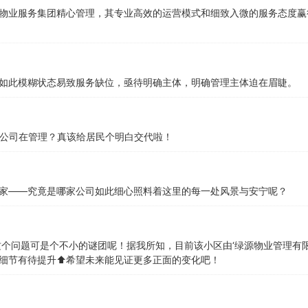
物业服务集团精心管理，其专业高效的运营模式和细致入微的服务态度赢
如此模糊状态易致服务缺位，亟待明确主体，明确管理主体迫在眉睫。
家公司在管理？真该给居民个明白交代啦！
家——究竟是哪家公司如此细心照料着这里的每一处风景与安宁呢？
这个问题可是个不小的谜团呢！据我所知，目前该小区由‘绿源物业管理有
细节有待提升⬆️希望未来能见证更多正面的变化吧！