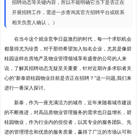
招聘动态等关键内容，所以不能明确它当下是否正在
开展招聘工作，需进一步查询其官方招聘平台或联系
相关负责人确认 。）
在当今这个就业竞争日益激烈的时代，每一个求职机会
都显得尤为珍贵，对于那些希望加入知名企业，尤其是像碧
桂园这样在房地产及物业管理领域享有盛誉的公司的人来
说，了解其招聘动态无疑至关重要，针对近期许多求职者关
心的“新泰碧桂园物业目前是否正在招聘？”这一问题,我们来
进行一番深入探讨。
新泰，作为一座充满活力的城市，近年来随着城市建设
的不断推进，对高品质物业管理服务的需求也日益增长，碧
桂园物业，作为行业内的佼佼者，以其专业的服务团队、先
进的管理理念和优质的服务质量，赢得了广泛的市场认可和