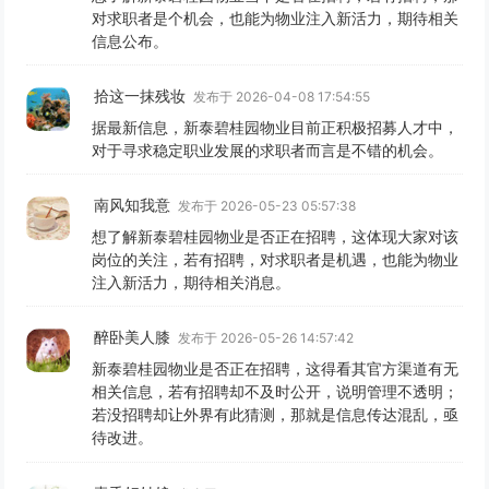
对求职者是个机会，也能为物业注入新活力，期待相关
信息公布。
拾这一抹残妆
发布于 2026-04-08 17:54:55
据最新信息，新泰碧桂园物业目前正积极招募人才中，
对于寻求稳定职业发展的求职者而言是不错的机会。
南风知我意
发布于 2026-05-23 05:57:38
想了解新泰碧桂园物业是否正在招聘，这体现大家对该
岗位的关注，若有招聘，对求职者是机遇，也能为物业
注入新活力，期待相关消息。
醉卧美人膝
发布于 2026-05-26 14:57:42
新泰碧桂园物业是否正在招聘，这得看其官方渠道有无
相关信息，若有招聘却不及时公开，说明管理不透明；
若没招聘却让外界有此猜测，那就是信息传达混乱，亟
待改进。