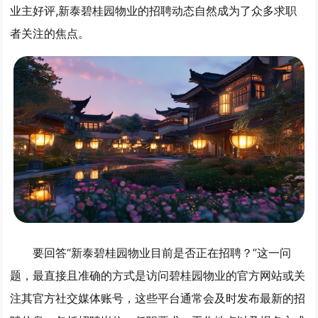
业主好评,新泰碧桂园物业的招聘动态自然成为了众多求职
者关注的焦点。
要回答“新泰碧桂园物业目前是否正在招聘？”这一问
题，最直接且准确的方式是访问碧桂园物业的官方网站或关
注其官方社交媒体账号，这些平台通常会及时发布最新的招