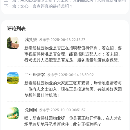
下一篇：
文心一言点评真的讲得差吗？
评论列表
浅笑痕
发布于 2025-09-13 22:15:27
新泰碧桂园物业是否正在招聘都值得评判，若在招，要
审视招聘标准是否合理、能否招到适配人才；若未招，
得考虑其人员配置是否充足、服务质量能否稳定保障。
半生轻狂客
发布于 2025-09-14 16:59:02
新泰碧桂园物业的大家庭正张开双臂，热情地邀请着每
一位有志之士加入，现在正是投递简历、共筑美好家园
梦想的最佳时机哦！
兔囡囡
发布于 2025-10-09 06:51:57
嘿，新泰碧桂园物业呀，你是否正敞开怀抱，在人才市
场里急切地寻觅着新伙伴，此刻正招聘吗？