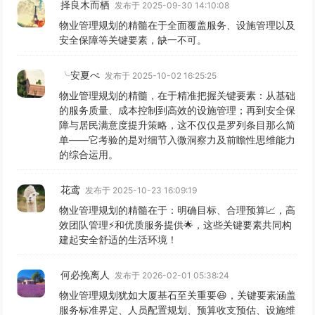
择良木而栖
发布于 2025-09-30 14:10:08
物业管理规划的精髓在于全面覆盖服务、设施管理以及
安全保障等关键要素，缺一不可。
╰安夏ぺ
发布于 2025-10-02 16:25:25
物业管理规划的精髓，在于精准把握关键要素：从基础
的服务质量、成本控制到高效的设施管理；再到安全保
障与居民满意度提升策略，这不仅仅是罗列条目那么简
单——它考验的是对细节入微洞察力及前瞻性思维能力
的综合运用。
花鸢
发布于 2025-10-23 16:09:19
物业管理规划的精髓在于：明确目标、合理预算📈，高
效团队管理⚡️和优质服务提供🌟，这些关键要素共同构
建起安全舒适的生活环境！
何必挽离人
发布于 2026-02-01 05:38:24
物业管理规划犹如大厦基石至关重要😃，关键要素涵盖
服务标准界定、人员配置规划、预算收支预估、设施维