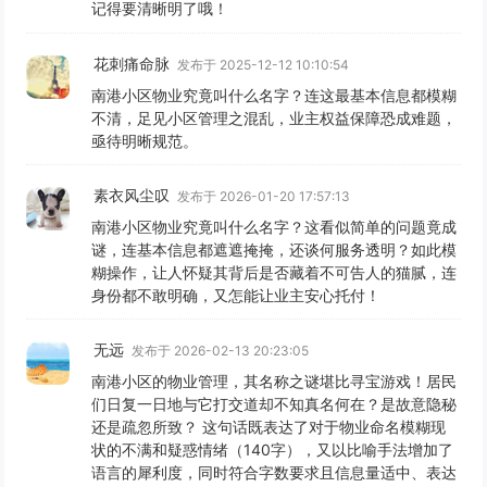
记得要清晰明了哦！
花刺痛命脉
发布于 2025-12-12 10:10:54
南港小区物业究竟叫什么名字？连这最基本信息都模糊
不清，足见小区管理之混乱，业主权益保障恐成难题，
亟待明晰规范。
素衣风尘叹
发布于 2026-01-20 17:57:13
南港小区物业究竟叫什么名字？这看似简单的问题竟成
谜，连基本信息都遮遮掩掩，还谈何服务透明？如此模
糊操作，让人怀疑其背后是否藏着不可告人的猫腻，连
身份都不敢明确，又怎能让业主安心托付！
无远
发布于 2026-02-13 20:23:05
南港小区的物业管理，其名称之谜堪比寻宝游戏！居民
们日复一日地与它打交道却不知真名何在？是故意隐秘
还是疏忽所致？ 这句话既表达了对于物业命名模糊现
状的不满和疑惑情绪（140字），又以比喻手法增加了
语言的犀利度，同时符合字数要求且信息量适中、表达