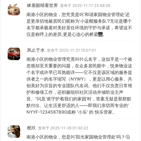
眯着眼睛看世界
发布于 2025-11-17 23:48:39
南港小区的物业，您究竟是叫‘和谐家园物业管理处’还
是更亲切地被居民们昵称为'小蓝帽服务队'?无论是哪个
名字都承载着对美好居住环境的守护与承诺，希望这不
仅是称呼上的差异,更是心连心的桥梁🌉。
风止于水
发布于 2025-11-21 15:07:01
南港小区的物业管理究竟叫什么名字，这似乎是一个被
忽视却至关重要的问题，在众多居民眼中，悦来物业这
个名字或许早已耳熟能详——它不仅是该区域的服务提
供者之一的名字缩写（NYWY），更是以用心服务、共
创美好为宗旨的专业团队代名词。他们不仅负责日常维
护和修缮工作，还积极组织社区活动并倾听业主声
音。“问及‘谁守护着我们的家园’时，答案无疑是那群默
默付出、让生活更舒适的人——即我们亲切而专业的'
NYYF-1234567890或称 '小乐' 的 快乐管家。
栀玖
发布于 2025-11-26 01:30:22
南港小区的物业，您是叫‘阳光家园物业管理处’吗？🤔