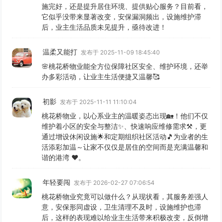
施完好，还是提升居住环境、提供贴心服务？目前看，
它似乎没带来显著改变，安保漏洞频出，设施维护滞
后，业主生活品质未见提升，亟待改进！
温柔又能打
发布于 2025-11-09 18:45:40
🌸桃花桥物业能全方位保障社区安全、维护环境，还举
办多彩活动，让业主生活便捷又温馨🥰
初影
发布于 2025-11-11 11:10:04
桃花桥物业，以心系业主的温暖姿态出现🏡！他们不仅
维护着小区的安全与整洁✨、快速响应维修需求⚒️，更
通过增设休闲设施🌟和定期组织社区活动🎵为业者的生
活添彩加温～让家不仅仅是居住的空间而是充满温馨和
谐的港湾 ❤️。
年轻要闯
发布于 2026-02-27 07:06:54
桃花桥物业究竟可以做什么？从现状看，其服务差强人
意，安保形同虚设，卫生清理不及时，设施维护也滞
后，这样的表现难以给业主生活带来积极改变，反倒增