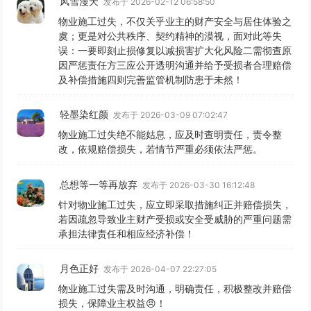
风雪漫天
发布于 2026-02-12 06:58:50
物业施工过失，不仅关乎业主的财产安全与居住体验之
虞；更是对公共秩序、契约精神的漠视，面对此等失
误：一要即刻止损修复以减损害扩大化风险二需彻查原
因严惩责任方三应公开透明沟通并给予受损者合理赔偿
及补偿措施四则完善监管机制防患于未然！
轻墨染红颜
发布于 2026-03-09 07:02:47
物业施工过失绝不能姑息，应及时查明责任，责令整
改，依规赔偿损失，若情节严重必须依法严惩。
总想等一等再放弃
发布于 2026-03-30 16:12:48
针对物业施工过失，应立即采取措施纠正并赔偿损失，
若因疏忽导致业主财产受损或安全受威胁的严重问题需
承担法律责任和相应经济补偿！
月色正好
发布于 2026-04-07 22:27:05
物业施工过失需及时沟通，明确责任，积极整改并赔偿
损失，保障业主权益😠！