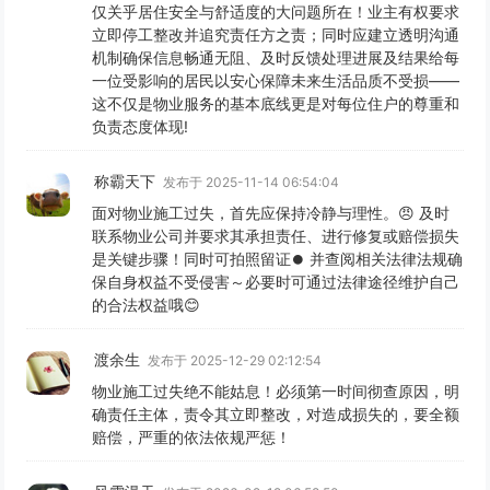
仅关乎居住安全与舒适度的大问题所在！业主有权要求
立即停工整改并追究责任方之责；同时应建立透明沟通
机制确保信息畅通无阻、及时反馈处理进展及结果给每
一位受影响的居民以安心保障未来生活品质不受损——
这不仅是物业服务的基本底线更是对每位住户的尊重和
负责态度体现!
称霸天下
发布于 2025-11-14 06:54:04
面对物业施工过失，首先应保持冷静与理性。😠 及时
联系物业公司并要求其承担责任、进行修复或赔偿损失
是关键步骤！同时可拍照留证⏺️ 并查阅相关法律法规确
保自身权益不受侵害～必要时可通过法律途径维护自己
的合法权益哦😊
渡余生
发布于 2025-12-29 02:12:54
物业施工过失绝不能姑息！必须第一时间彻查原因，明
确责任主体，责令其立即整改，对造成损失的，要全额
赔偿，严重的依法依规严惩！