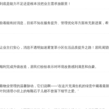
到底是能力不足还是根本没把业主需求放眼里！
盼着能有好消息，目前不知在服务提升、管理优化等方面有无新进展，希
让业主们安心，消息不透明如迷雾笼罩小区生活品质提升之路！居民渴望
顺利完成升级改造，居民们纷纷表示对环境改善感到满意和自豪。
着物业管理的温馨脉动，它们说啊——'在这片充满生机的绿意中藏着最
叶到清理小径上的每颗石子儿都不曾落下细节之爱。’