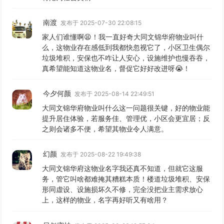
南渡
发布于 2025-07-30 22:08:15
家人们谁懂啊😫！我一直好奇大同文锦华府物业叫什
么，这物业存在感低到我都快忽视它了，小区卫生偶尔
垃圾堆积，安保也不咋让人安心，设施维护也慢吞吞，
真希望能知道这物业名，督促它好好改进呀😭！
今夕何颜
发布于 2025-08-14 22:49:51
大同文锦华府物业叫什么这一问题很关键，好的物业能
提升居住体验，若服务佳、管理优，小区会更宜居；反
之则会诸多不便，希望其物业令人满意。
幻颜
发布于 2025-08-22 19:49:38
大同文锦华府这物业名字我还真不知道，但就它这服
务，管它叫啥都难掩其糟糕本质！楼道垃圾堆积、安保
形同虚设、设施损坏久不修，完全没把业主需求放心
上，这样的物业，名字再好听又有啥用？